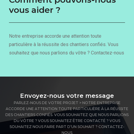
vous aider ?
Notre entreprise accorde une attention toute
particulière à la réussite des chantiers confiés. Vous
souhaitez que nous parlions du vôtre ? Contactez-nous
Envoyez-nous votre message
PARLEZ-NOUS DE VOTRE PROJET > NOTRE ENTREPRISE
ACCORDE UNE ATTENTION TOUTE PARTICULIÈRE À LA RÉUSSITE
DES CHANTIERS CONFIÉS. VOUS SOUHAITEZ QUE NOUS PARLIONS
DU VÔTRE ? VOUS SOUHAITEZ ÊTRE CONTACTÉ ? VOUS
SOUHAITEZ NOUS FAIRE PART D’UN SOUHAIT ? CONTACTEZ-
NOUS