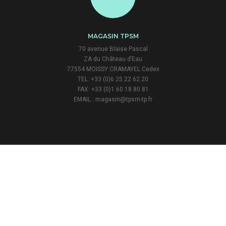
MAGASIN TPSM
70 avenue Blaise Pascal
ZA du Château d’Eau
77554 MOISSY CRAMAYEL Cedex
TEL: +33 (0)6 25 22 62 20
FAX: +33 (0)1 60 18 80 81
EMAIL : magasin@tpsm-tp.fr